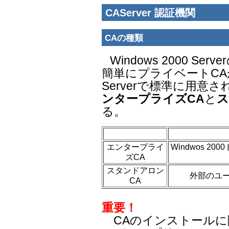
CAServer 認証機関
CAの種類
Windows 2000 S
簡単に
プライベートCAが
Serverで標準に用意
ンタープライズCA
と
ス
る。
エンタープライ
Windwos 2
ズCA
スタンドアロン
外部のユ
CA
重要！
CAのインストールに