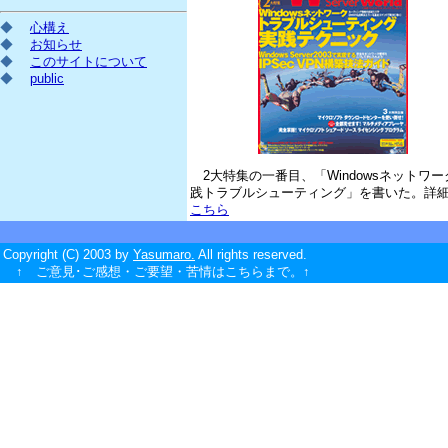
◆
心構え
◆
お知らせ
◆
このサイトについて
◆
public
2大特集の一番目、「Windowsネットワー
践トラブルシューティング」を書いた。詳
こちら
Copyright (C) 2003 by
Yasumaro.
All rights reserved.
↑ ご意見･ご感想・ご要望・苦情はこちらまで。↑