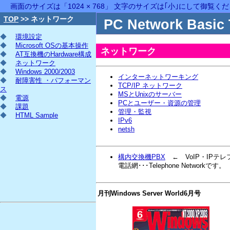
画面のサイズは「1024 × 768」 文字のサイズは｢小｣にして御覧く
TOP
>> ネットワーク
PC Network Basic 
◆
環境設定
◆
Microsoft OSの基本操作
ネットワーク
◆
AT互換機のHardware構成
◆
ネットワーク
◆
Windows 2000/2003
インターネットワーキング
◆
耐障害性 ・パフォーマン
TCP/IP ネットワーク
ス
MSとUnixのサーバー
◆
電源
PCとユーザー・資源の管理
◆
課題
管理・監視
◆
HTML Sample
IPv6
netsh
構内交換機PBX
← VoIP・IPテ
電話網･･･Telephone Networkです。
月刊Windows Server World6月号