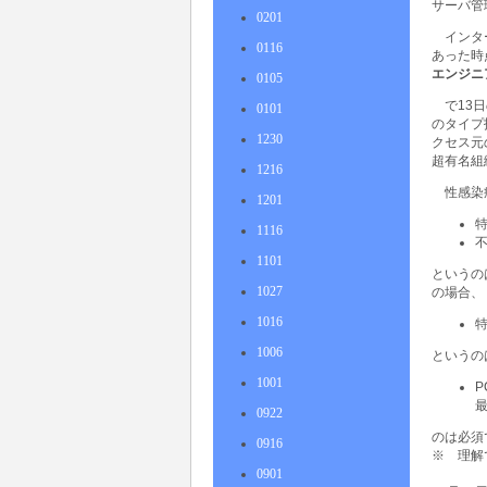
サーバ管
0201
インタ
0116
あった時
エンジニ
0105
で13
0101
のタイプ
1230
クセス元
超有名組
1216
性感染
1201
1116
1101
というの
1027
の場合、
1016
1006
というの
1001
0922
のは必須
0916
※ 理解
0901