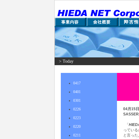
> Today
0417
0401
0301
04月15
0226
SASS
0223
「
HIED
0220
っている
0211
と言った